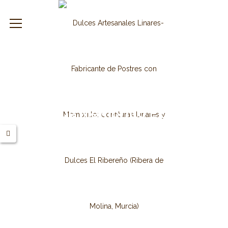
leslinares.es
Carne De Membrillo Extra Con
Coco 2 Kg.